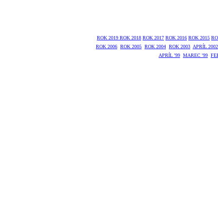
ROK 2019
ROK 2018
ROK 2017
ROK 2016
ROK 2015
RO
ROK 2006
ROK 2005
ROK 2004
ROK 2003
APRÍL 2002
APRÍL '99
MAREC '99
FE