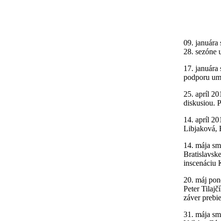
09. januára
28. sezóne u
17. januára 
podporu ume
25. apríl 
diskusiou. 
14. apríl 2
Libjaková, 
14. mája sm
Bratislavsk
inscenáciu K
20. máj pon
Peter Tilaj
záver prebi
31. mája sm