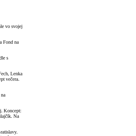
le vo svojej
na Fond na
le s
 Fech, Lenka
pt večera.
 na
j. Koncept:
lajčík. Na
ratislavy.