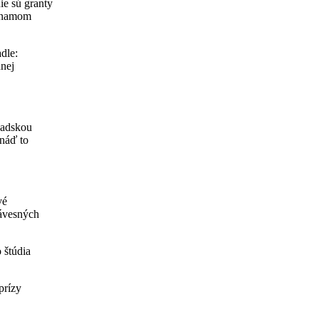
ie sú granty
ýznamom
adle:
dnej
nadskou
snáď to
vé
závesných
 štúdia
prízy