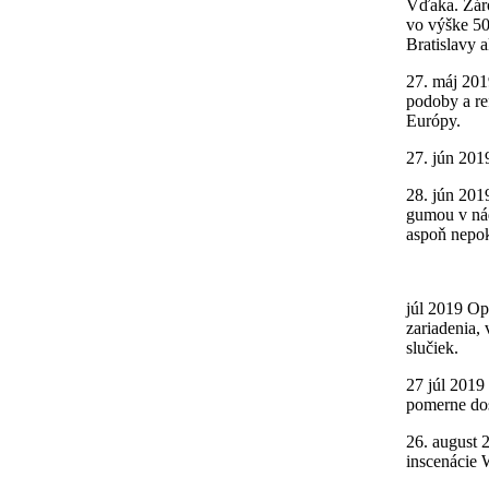
Vďaka. Záro
vo výške 50
Bratislavy 
27. máj 201
podoby a re
Európy.
27. jún 201
28. jún 201
gumou v nád
aspoň nepo
júl 2019 Op
zariadenia, 
slučiek.
27 júl 2019
pomerne dos
26. august 
inscenácie 