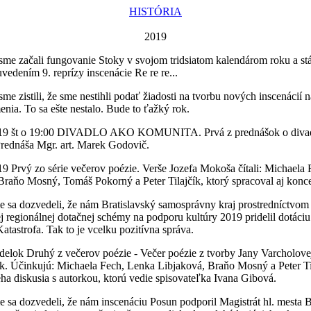
HISTÓRIA
2019
 sme začali fungovanie Stoky v svojom tridsiatom kalendárom roku a stá
vedením 9. reprízy inscenácie Re re re...
sme zistili, že sme nestihli podať žiadosti na tvorbu nových inscenácií 
nia. To sa ešte nestalo. Bude to ťažký rok.
2019 št o 19:00 DIVADLO AKO KOMUNITA. Prvá z prednášok o divad
Prednáša Mgr. art. Marek Godovič.
019 Prvý zo série večerov poézie. Verše Jozefa Mokoša čítali: Michaela
Braňo Mosný, Tomáš Pokorný a Peter Tilajčík, ktorý spracoval aj konce
e sa dozvedeli, že nám Bratislavský samosprávny kraj prostredníctvom
ej regionálnej dotačnej schémy na podporu kultúry 2019 pridelil dotáciu
atastrofa. Tak to je vcelku pozitívna správa.
delok Druhý z večerov poézie -
Večer poézie z tvorby Jany Varcholove
čík. Účinkujú: Michaela Fech, Lenka Libjaková, Braňo Mosný a Peter Ti
eha diskusia s autorkou, ktorú vedie spisovateľka Ivana Gibová.
e sa dozvedeli, že nám inscenáciu Posun podporil Magistrát hl. mesta B