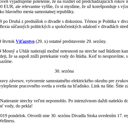
veň vyjadrujeme potešenie, že na rozdiel od predchádzajúcich rokov n
0 EUR, ale relevantne vyššie, čo si myslíme, že už korešponduje s v
ako hlavného mesta samostatnej republiky.
9 po Druhá z prednášok o divadle s diskusiou. Témou je
Politika v div
flexia súčasných politických a spoločenských udalostí v divadlách stre
9 štvrtok
Víťazstvo
(29. x) ostatné predstavenie 29. sezóny.
9 Mosný a Uhlár natierajú možné netesnosti na streche nad štúdiom ka
eji, že sa aspoň zníži pretekanie vody do štúdia. Keď to neopravíme, 
kazíme.
30. sezóna
ravy závesov, vytvorenie samostatného elektrického okruhu pre zvuko
vylepšenie pracovného svetla a svetla na hľadisko. Link na šitie. Šitie 
 Natieranie strechy veľmi nepomohlo. Po intenzívnom daždi natieklo do
ť vody, do pekla!
2019 pondelok. Otvorili sme 30. sezónu Divadla Stoka uvedením 17. re
Wellness.