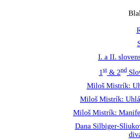
Bla
S
I. a II. slove
st
nd
1
& 2
Slo
Miloš Mistrík: U
Miloš Mistrík: Uhl
Miloš Mistrík: Manife
Dana Silbiger-Sliuk
div