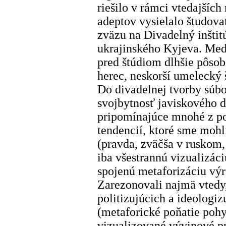
riešilo v rámci vtedajších
adeptov vysielalo študova
zväzu na Divadelný inšti
ukrajinského Kyjeva. Medz
pred štúdiom dlhšie pôsobi
herec, neskorší umelecký 
Do divadelnej tvorby súbo
svojbytnosť javiskového d
pripomínajúce mnohé z p
tendencií, ktoré sme mohl
(pravda, zväčša v rusko
iba všestrannú vizualizáci
spojenú metaforizáciu výr
Zarezonovali najmä vtedy,
politizujúcich a ideologiz
(metaforické poňatie pohy
vizualizované vývinové p