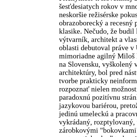
šesťdesiatych rokov v mn
neskoršie režisérske poku
obrazoborecký a recesný pr
klasike. Nečudo, že budil
výtvarník, architekt a vlast
oblasti debutoval práve v
mimoriadne agilný Miloš
na Slovensku, vyškolený 
architektúry, bol pred ná
tvorbe prakticky neinfor
rozpoznať nielen možnosti 
paradoxnú pozitívnu strán
jazykovou bariérou, preto
jedinú umeleckú a pracovn
vykrádaný, rozptylovaný,
zárobkovými "bokovkami"