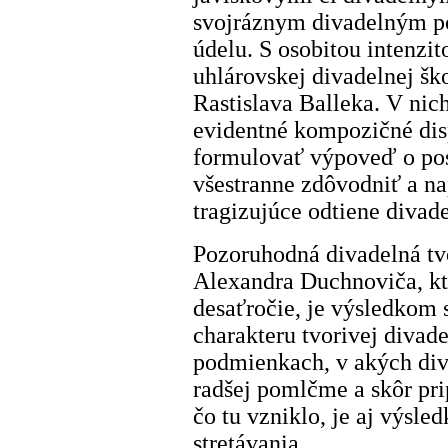
svojráznym divadelným po
údelu. S osobitou intenzi
uhlárovskej divadelnej š
Rastislava Balleka. V nic
evidentné kompozičné dis
formulovať výpoveď o post
všestranne zdôvodniť a na
tragizujúce odtiene divad
Pozoruhodná divadelná tv
Alexandra Duchnoviča, kt
desaťročie, je výsledkom 
charakteru tvorivej divad
podmienkach, v akých divad
radšej pomlčme a skôr pr
čo tu vzniklo, je aj výsl
stretávania.