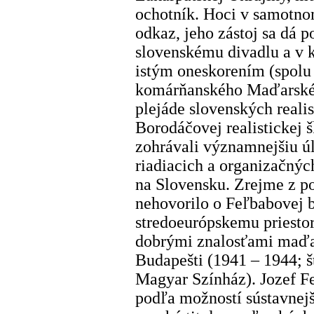
ochotník. Hoci v samotno
odkaz, jeho zástoj sa dá p
slovenskému divadlu a v 
istým oneskorením (spol
komárňanského Maďarského
plejáde slovenských realis
Borodáčovej realistickej 
zohrávali významnejšiu úlo
riadiacich a organizačnýc
na Slovensku. Zrejme z p
nehovorilo o Feľbabovej b
stredoeurópskemu priestor
dobrými znalosťami maďa
Budapešti (1941 – 1944; 
Magyar Színház). Jozef F
podľa možností sústavnejš