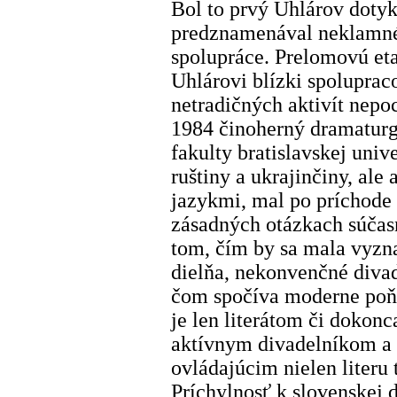
Bol to prvý Uhlárov dotyk
predznamenával neklamné
spolupráce. Prelomovú et
Uhlárovi blízki spoluprac
netradičných aktivít nepo
1984 činoherný dramaturg
fakulty bratislavskej unive
ruštiny a ukrajinčiny, ale 
jazykmi, mal po príchode
zásadných otázkach súča
tom, čím by sa mala vyzn
dielňa, nekonvenčné divad
čom spočíva moderne poňa
je len literátom či dokon
aktívnym divadelníkom a
ovládajúcim nielen literu t
Príchylnosť k slovenskej 