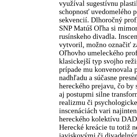
využíval sugestívnu plasti
schopnosť uvedomelého p
sekvencií. Dlhoročný prof
SNP Matúš Oľha si mimor
rusínskeho divadla. Insc
vytvoril, možno označiť 
Oľhovho umeleckého profi
klasickejší typ svojho re
prípade mu konvenovala p
nadhľadu a súčasne presn
hereckého prejavu, čo by
aj postupmi silne transf
realizmu či psychologick
inscenáciách vari najinten
hereckého kolektívu DAD-
Herecké kreácie tu totiž 
javiskovými či divadelný