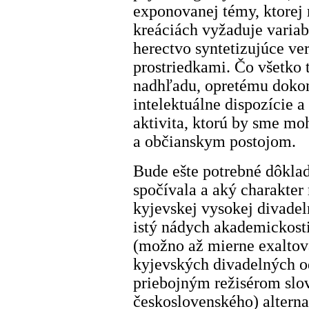
exponovanej témy, ktorej 
kreáciách vyžaduje varia
herectvo syntetizujúce v
prostriedkami. Čo všetko 
nadhľadu, opretému doko
intelektuálne dispozície 
aktivita, ktorú by sme m
a občianskym postojom.
Bude ešte potrebné dôkla
spočívala a aký charakter
kyjevskej vysokej divadeln
istý nádych akademickost
(možno až mierne exaltova
kyjevských divadelných o
priebojným režisérom slov
československého) alterna