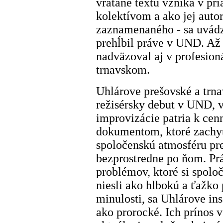
vrátane textu vzniká v pr
kolektívom a ako jej autor
zaznamenaného - sa uvádza
prehĺbil práve v UND. Až
nadväzoval aj v profesio
trnavskom.
Uhlárove prešovské a trna
režisérsky debut v UND, 
improvizácie patria k c
dokumentom, ktoré zachyt
spoločenskú atmosféru pr
bezprostredne po ňom. Prá
problémov, ktoré si spoločn
niesli ako hlbokú a ťažko 
minulosti, sa Uhlárove in
ako prorocké. Ich prínos v