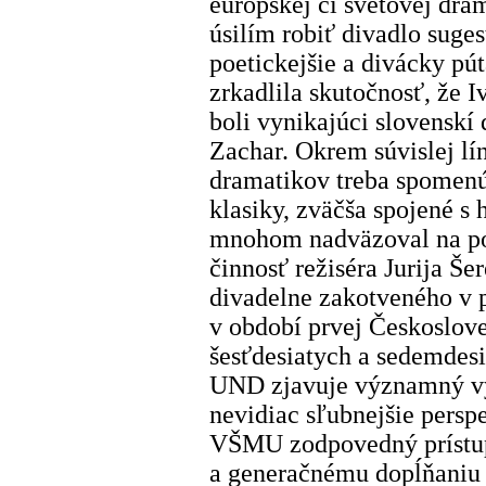
európskej či svetovej dra
úsilím robiť divadlo suges
poetickejšie a divácky pú
zrkadlila skutočnosť, ž
boli vynikajúci slovenskí
Zachar. Okrem súvislej lí
dramatikov treba spomenú
klasiky, zväčša spojené s
mnohom nadväzoval na poh
činnosť režiséra Jurija Š
divadelne zakotveného v 
v období prvej Českoslov
šesťdesiatych a sedemdesi
UND zjavuje významný v
nevidiac sľubnejšie persp
VŠMU zodpovedný prístup
a generačnému dopĺňaniu