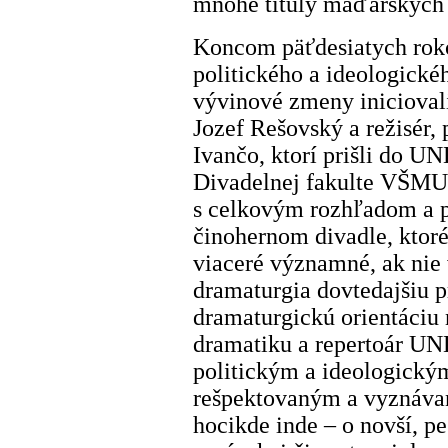
mnohé tituly maďarských 
Koncom päťdesiatych roko
politického a ideologick
vývinové zmeny iniciovali
Jozef Rešovský a režisér,
Ivančo, ktorí prišli do UN
Divadelnej fakulte VŠMU. 
s celkovým rozhľadom a 
činohernom divadle, ktor
viaceré významné, ak nie
dramaturgia dovtedajšiu p
dramaturgickú orientáciu 
dramatiku a repertoár UN
politickým a ideologický
rešpektovaným a vyznáva
hocikde inde – o novší, pes