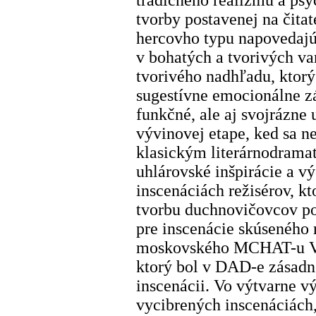
tradičného realizmu a ps
tvorby postavenej na čita
hercovho typu napovedajú
v bohatých a tvorivých va
tvorivého nadhľadu, ktorý
sugestívne emocionálne zá
funkčné, ale aj svojrázne
vývinovej etape, ked sa n
klasickým literárnodrama
uhlárovské inšpirácie a v
inscenáciách režisérov, kt
tvorbu duchnovičovcov po
pre inscenácie skúseného 
moskovského MCHAT-u Va
ktorý bol v DAD-e zásadn
inscenácii. Vo výtvarne 
vycibrených inscenáciách