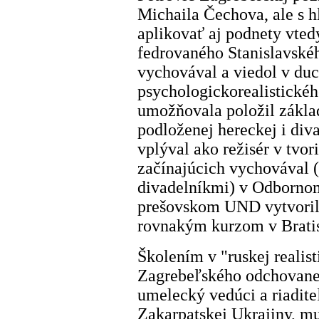
Michaila Čechova, ale s 
aplikovať aj podnety vtedy
fedrovaného Stanislavskéh
vychovával a viedol v duch
psychologickorealistického
umožňovala položil základ
podloženej hereckej i diva
vplýval ako režisér v tvo
začínajúcich vychovával (
divadelníkmi) v Odbornom
prešovskom UND vytvoril
rovnakým kurzom v Bratis
Školením v "ruskej realisti
Zagrebeľského odchovanec,
umelecký vedúci a riadit
Zakarpatskej Ukrajiny, m