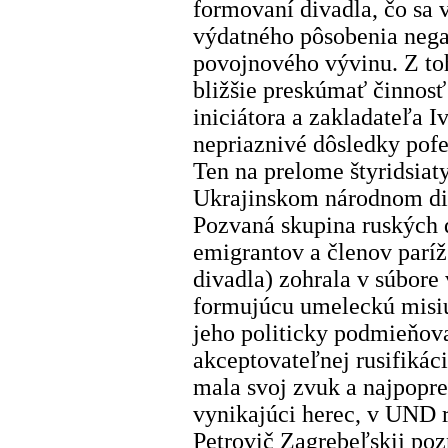
formovaní divadla, čo sa v
výdatného pôsobenia nega
povojnového vývinu. Z to
bližšie preskúmať činnos
iniciátora a zakladateľa 
nepriaznivé dôsledky pofe
Ten na prelome štyridsiat
Ukrajinskom národnom div
Pozvaná skupina ruských 
emigrantov a členov parí
divadla) zohrala v súbor
formujúcu umeleckú misiu,
jeho politicky podmieňov
akceptovateľnej rusifikáci
mala svoj zvuk a najpopre
vynikajúci herec, v UND r
Petrovič Zagrebeľskij poz