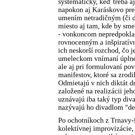
systematicky, keď treba aj
napokon aj Karáskovo pres
umením netradičným (či 
miesto aj tam, kde by sme 
- vonkoncom nepredpoklada
rovnocenným a inšpiratív
ich neskorší rozchod, čo j
umeleckom vnímaní úplne p
ale aj pri formulovaní po
manifestov, ktoré sa zrod
Odmietajú v nich diktát d
založené na realizácii jeh
uznávajú iba taký typ diva
nazývajú ho divadlom "
Po ochotníkoch z Trnavy
kolektívnej improvizácie,