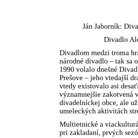
Ján Jaborník: Div
Divadlo Al
Divadlom medzi troma hra
národné divadlo – tak sa 
1990 volalo dnešné Divad
Prešove – jeho vtedajší d
vtedy existovalo asi desať
významnejšie zakotvená v
divadelníckej obce, ale už
umeleckých aktivitách str
Multietnické a viackultur
pri zakladaní, prvých se