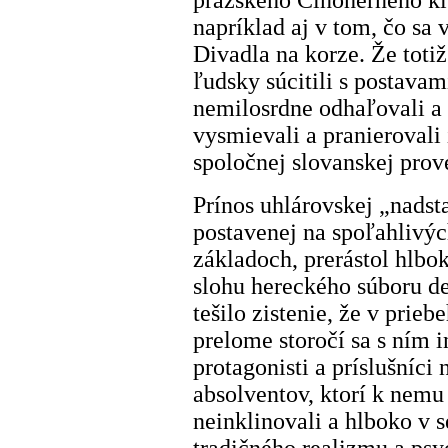
pražského Činoherného kl
napríklad aj v tom, čo sa 
Divadla na korze. Že totiž
ľudsky súcitili s postavam
nemilosrdne odhaľovali a 
vysmievali a pranierovali 
spoločnej slovanskej prov
Prínos uhlárovskej „nadst
postavenej na spoľahlivý
základoch, prerástol hlbok
slohu hereckého súboru d
tešilo zistenie, že v prie
prelome storočí sa s ním in
protagonisti a príslušníci
absolventov, ktorí k nem
neinklinovali a hlboko v 