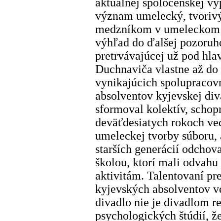
aktuálnej spoločenskej vý
význam umelecký, tvorivý
medzníkom v umeleckom v
výhľad do ďalšej pozoruh
pretrvávajúcej už pod hl
Duchnaviča vlastne až do 
vynikajúcich spolupracov
absolventov kyjevskej div
sformoval kolektív, schop
deväťdesiatych rokoch ved
umeleckej tvorby súboru, 
starších generácií odchov
školou, ktorí mali odvahu
aktivitám. Talentovaní pre
kyjevských absolventov v
divadlo nie je divadlom re
psychologických štúdií, ž