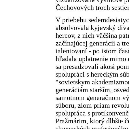
Čechovových troch sestier
V priebehu sedemdesiatyc
absolvovala kyjevský diva
hercov, z nich väčšina pa
začínajúcej generácii a tr
talentovaní - po istom č
hľadala uplatnenie mimo di
sa presadzovali akosi poma
spolupráci s hereckým sú
"sovietskym akademizmom
generáciám starším, osved
samotnom generačnom výv
súboru, zlom priam revol
spolupráca s protikonve
Pražmárim, ktorý dlhšie č
slovenských profesionáln