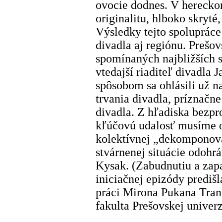
ovocie dodnes. V herecko
originalitu, hlboko skryté
Výsledky tejto spolupráce
divadla aj regiónu. Prešov
spomínaných najbližších 
vtedajší riaditeľ divadla 
spôsobom sa ohlásili už na
trvania divadla, príznač
divadla. Z hľadiska bezpr
kľúčovú udalosť musíme o
kolektívnej „dekomponova
stvárnenej situácie odohrá
Kysak. (Zabudnutiu a zap
iniciačnej epizódy predišl
práci Mirona Pukana Tran
fakulta Prešovskej univerz