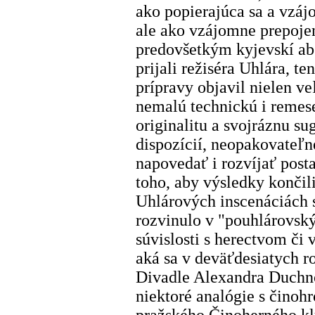
ako popierajúca sa a vzáj
ale ako vzájomne prepoje
predovšetkým kyjevskí abs
prijali režiséra Uhlára,
prípravy objavil nielen v
nemalú technickú i remes
originalitu a svojráznu s
dispozícií, neopakovateľ
napovedať i rozvíjať post
toho, aby výsledky konči
Uhlárových inscenáciách s
rozvinulo v "pouhlárovsk
súvislosti s herectvom či 
aká sa v deväťdesiatych r
Divadle Alexandra Duchnov
niektoré analógie s činoh