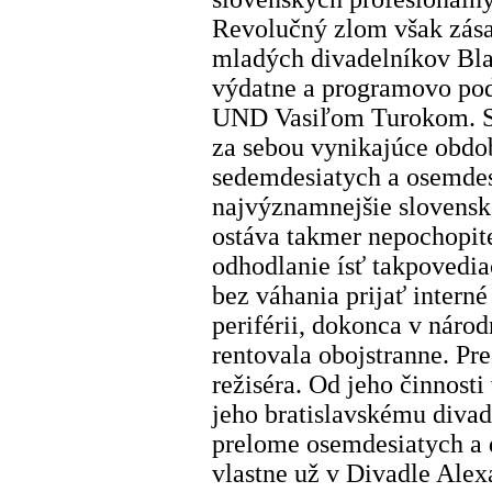
Revolučný zlom však zásad
mladých divadelníkov Bla
výdatne a programovo po
UND Vasiľom Turokom. Sl
za sebou vynikajúce obdob
sedemdesiatych a osemdes
najvýznamnejšie slovensk
ostáva takmer nepochopi
odhodlanie ísť takpovedi
bez váhania prijať intern
periférii, dokonca v náro
rentovala obojstranne. Pre
režiséra. Od jeho činnost
jeho bratislavskému divad
prelome osemdesiatych a 
vlastne už v Divadle Alex