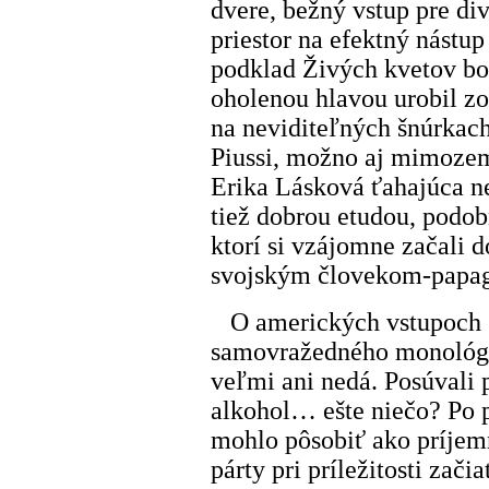
dvere, bežný vstup pre di
priestor na efektný nástu
podklad Živých kvetov bo
oholenou hlavou urobil z
na neviditeľných šnúrkac
Piussi, možno aj mimozem
Erika Lásková ťahajúca n
tiež dobrou etudou, podo
ktorí si vzájomne začali d
svojským človekom-papa
O amerických vstupoch s
samovražedného monológu
veľmi ani nedá. Posúvali
alkohol… ešte niečo? Po 
mohlo pôsobiť ako príjem
párty pri príležitosti zači