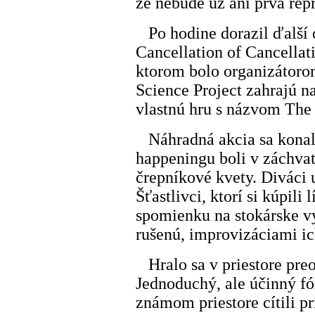
že nebude už ani prvá rep
Po hodine dorazil ďalší 
Cancellation of Cancellati
ktorom bolo organizátoro
Science Project zahrajú 
vlastnú hru s názvom The 
Náhradná akcia sa konala
happeningu boli v záchva
črepníkové kvety. Diváci u
Šťastlivci, ktorí si kúpili
spomienku na stokárske v
rušenú, improvizáciami i
Hralo sa v priestore pre
Jednoduchý, ale účinný fó
známom priestore cítili p