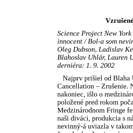
Vzrušené
Science Project New York 
innocent / Bol-a som nev
Oleg Dubson, Ladislav Ker
Blahoslav Uhlár, Lauren U
derniéra: 1. 9. 2002
Najprv prišiel od Blaha 
Cancellation – Zrušenie. 
nakoniec, išlo o medzinár
položené pred rokom poča
Medzinárodnom Fringe fes
naši diváci, produkcia s 
nevinný-á uviazla v tak