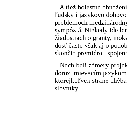
A tiež bolestné obnaženie
ľudsky i jazykovo dohovori
problémoch medzinárodnýc
sympóziá. Niekedy ide le
žiadostiach o granty, inok
dosť často však aj o podo
skončia premiérou spojeno
Nech boli zámery projek
dorozumievacím jazykom je
ktorejkoľvek strane chýb
slovníky.