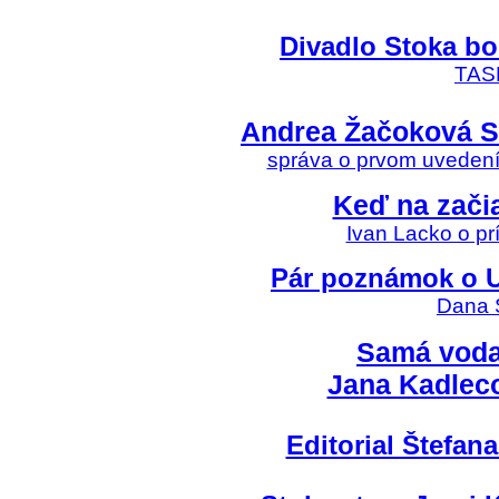
Divadlo Stoka bo
TASR
Andrea Žačoková S
správa o prvom uvedení
Keď na začia
Ivan Lacko o pr
Pár poznámok o Uh
Dana S
Samá voda
Jana Kadlec
Editorial Štefana